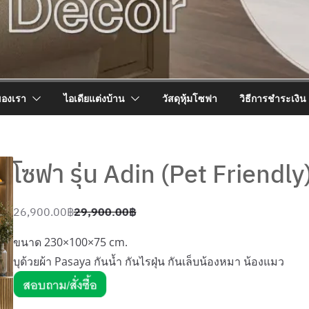
ของเรา
ไอเดียแต่งบ้าน
วัสดุหุ้มโซฟา
วิธีการชำระเงิน
โซฟา รุ่น Adin (Pet Friendly

26,900.00
฿
29,900.00
฿
O
C
r
u
ขนาด 230×100×75 cm.
i
r
บุด้วยผ้า Pasaya กันน้ำ กันไรฝุ่น กันเล็บน้องหมา น้องแมว
g
r
i
e