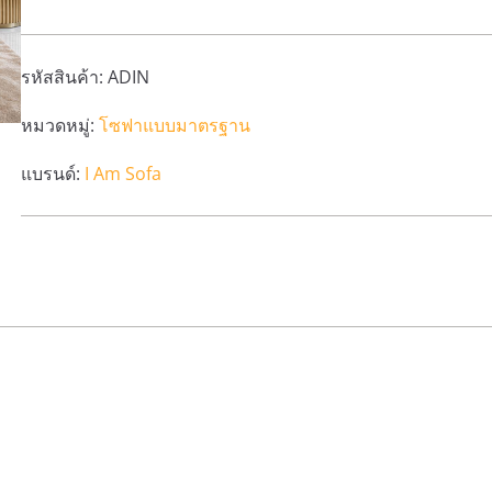
n
n
a
t
l
p
รหัสสินค้า:
ADIN
p
r
หมวดหมู่:
โซฟาแบบมาตรฐาน
r
i
i
c
แบรนด์:
I Am Sofa
c
e
e
i
w
s
a
:
s
2
:
6
2
,
9
9
,
0
9
0