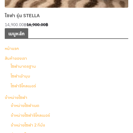
โซฟา รุ่น STELLA
14,900.00
฿
16,900.00
฿
Original
Current
เมนูหลัก
price
price
was:
is:
หน้าแรก
16,900.00฿.
14,900.00฿.
สินค้าของเรา
โซฟามาตรฐาน
โซฟาเข้ามุม
โซฟารีไคลเนอร์
จำหน่ายโซฟา
จำหน่ายโซฟาเบด
จำหน่ายโซฟารีไคลเนอร์
จำหน่ายโซฟา 2 ที่นั่ง