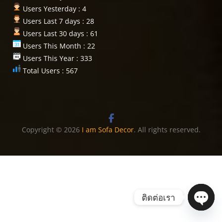
Users Yesterday : 4
Users Last 7 days : 28
Users Last 30 days : 61
Users This Month : 22
Users This Year : 333
Total Users : 567
Copyright © 2026
I am Sofa Decor
. All rights reserved.
ติดต่อเรา
Open 