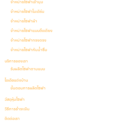
จำหน่ายโซฟาเข้ามุม
จำหน่ายโซฟาโมเดิร์น
จำหน่ายโซฟาผ้า
จำหน่ายโซฟาแบบดึงเตียง
จำหน่ายโซฟาทรงตรง
จำหน่ายโซฟากันน้ำซึม
บริการของเรา
รับผลิตโซฟาตามแบบ
ไอเดียแต่งบ้าน
ขั้นตอนการผลิตโซฟา
วัสดุหุ้มโซฟา
วิธีการชำระเงิน
ติดต่อเรา