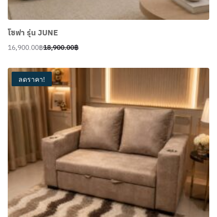
โซฟา รุ่น JUNE
16,900.00
฿
18,900.00
฿
Original
Current
price
price
was:
is:
ลดราคา!
18,900.00฿.
16,900.00฿.